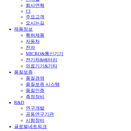
회사연혁
CI
주요고객
오시는길
제품정보
특허제품
자동차
전자
MICRO&통신기기
전기차&배터리
의료기기&기타
품질보증
품질경영
품질보증 시스템
품질인증
측정장비
R&D
연구개발
공동연구기관
시험장비
글로벌네트워크