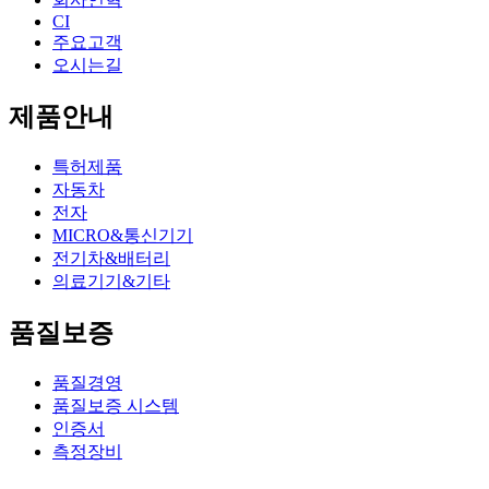
CI
주요고객
오시는길
제품안내
특허제품
자동차
전자
MICRO&통신기기
전기차&배터리
의료기기&기타
품질보증
품질경영
품질보증 시스템
인증서
측정장비