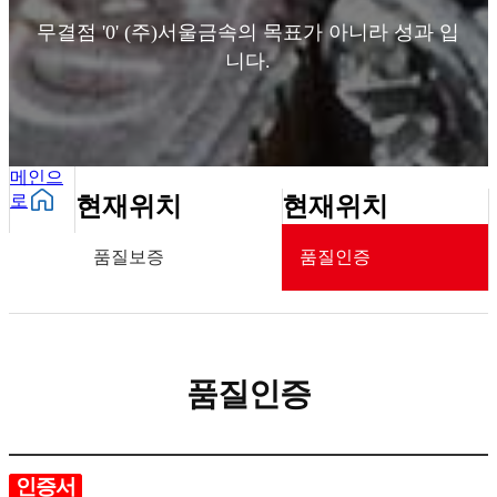
무결점 '0' (주)서울금속의 목표가 아니라
성과 입
니다.
메인으
로
현재위치
현재위치
품질보증
품질인증
품질인증
인증서