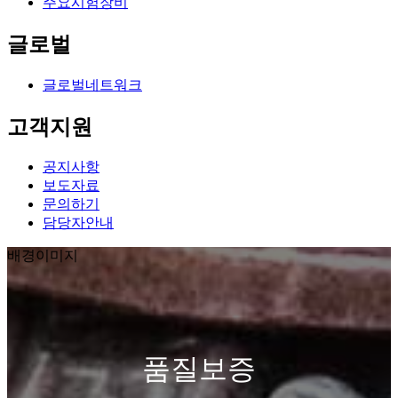
주요시험장비
글로벌
글로벌네트워크
고객지원
공지사항
보도자료
문의하기
담당자안내
배경이미지
품
질
보
증