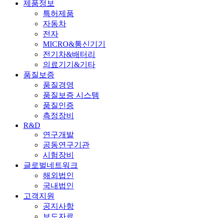
제품정보
특허제품
자동차
전자
MICRO&통신기기
전기차&배터리
의료기기&기타
품질보증
품질경영
품질보증 시스템
품질인증
측정장비
R&D
연구개발
공동연구기관
시험장비
글로벌네트워크
해외법인
국내법인
고객지원
공지사항
보도자료