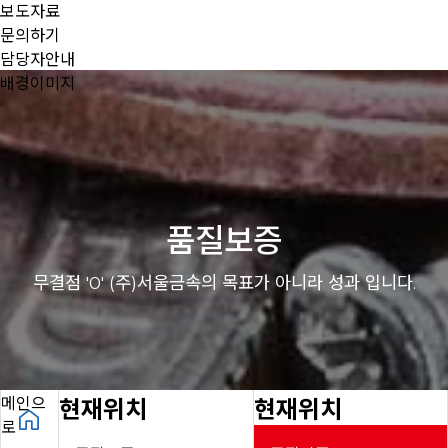
보도자료
문의하기
담당자안내
배경이미지
품
질
보
증
무결점 '0' (주)서울금속의 목표가 아니라
성과 입니다.
메인으
현재위치
현재위치
로