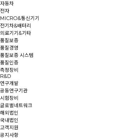
자동차
전자
MICRO&통신기기
전기차&배터리
의료기기&기타
품질보증
품질경영
품질보증 시스템
품질인증
측정장비
R&D
연구개발
공동연구기관
시험장비
글로벌네트워크
해외법인
국내법인
고객지원
공지사항