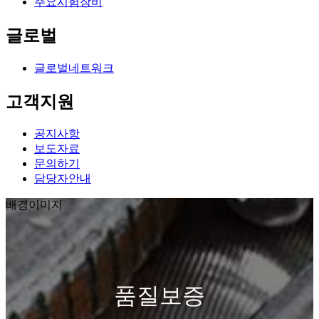
주요시험장비
글로벌
글로벌네트워크
고객지원
공지사항
보도자료
문의하기
담당자안내
배경이미지
품
질
보
증