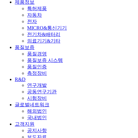
제품정보
특허제품
자동차
전자
MICRO&통신기기
전기차&배터리
의료기기&기타
품질보증
품질경영
품질보증 시스템
품질인증
측정장비
R&D
연구개발
공동연구기관
시험장비
글로벌네트워크
해외법인
국내법인
고객지원
공지사항
보도자료