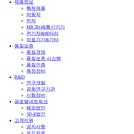
제품정보
특허제품
자동차
전자
MICRO&통신기기
전기차&배터리
의료기기&기타
품질보증
품질경영
품질보증 시스템
품질인증
측정장비
R&D
연구개발
공동연구기관
시험장비
글로벌네트워크
해외법인
국내법인
고객지원
공지사항
보도자료